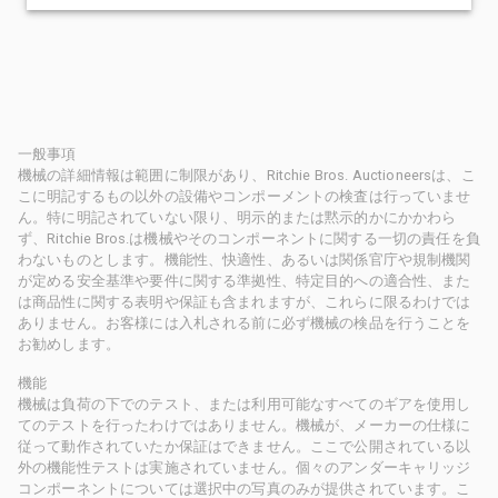
一般事項
機械の詳細情報は範囲に制限があり、Ritchie Bros. Auctioneersは、こ
こに明記するもの以外の設備やコンポーメントの検査は行っていませ
ん。特に明記されていない限り、明示的または黙示的かにかかわら
ず、Ritchie Bros.は機械やそのコンポーネントに関する一切の責任を負
わないものとします。機能性、快適性、あるいは関係官庁や規制機関
が定める安全基準や要件に関する準拠性、特定目的への適合性、また
は商品性に関する表明や保証も含まれますが、これらに限るわけでは
ありません。お客様には入札される前に必ず機械の検品を行うことを
お勧めします。
機能
機械は負荷の下でのテスト、または利用可能なすべてのギアを使用し
てのテストを行ったわけではありません。機械が、メーカーの仕様に
従って動作されていたか保証はできません。ここで公開されている以
外の機能性テストは実施されていません。個々のアンダーキャリッジ
コンポーネントについては選択中の写真のみが提供されています。こ