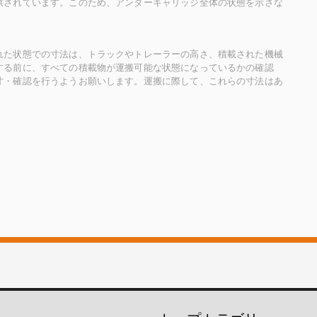
供されています。このため、アンダーキャリッジ全体の状態を示さな
れた状態での寸法は、トラックやトレーラーの高さ、積載された機械
する前に、すべての積載物が運搬可能な状態になっているかの確認
寸・確認を行うようお願いします。運搬に際して、これらの寸法はあ