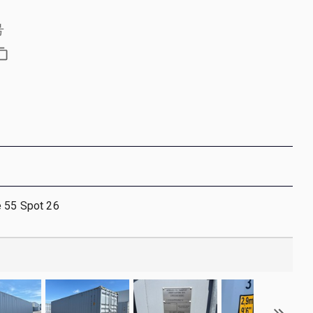
号
e 55 Spot 26