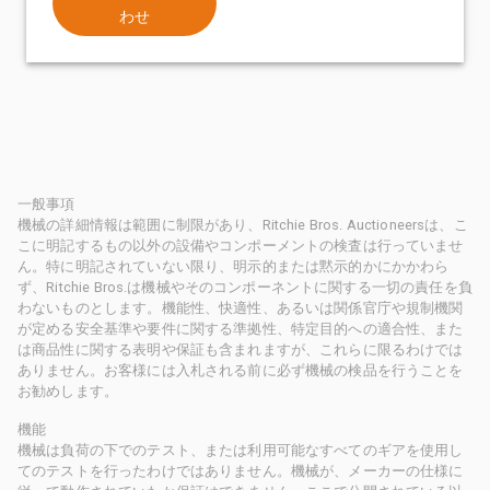
わせ
一般事項
機械の詳細情報は範囲に制限があり、Ritchie Bros. Auctioneersは、こ
こに明記するもの以外の設備やコンポーメントの検査は行っていませ
ん。特に明記されていない限り、明示的または黙示的かにかかわら
ず、Ritchie Bros.は機械やそのコンポーネントに関する一切の責任を負
わないものとします。機能性、快適性、あるいは関係官庁や規制機関
が定める安全基準や要件に関する準拠性、特定目的への適合性、また
は商品性に関する表明や保証も含まれますが、これらに限るわけでは
ありません。お客様には入札される前に必ず機械の検品を行うことを
お勧めします。
機能
機械は負荷の下でのテスト、または利用可能なすべてのギアを使用し
てのテストを行ったわけではありません。機械が、メーカーの仕様に