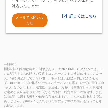
クルーシブサービスで、輸送のすべての工程に
対応いたします
詳しくはこちら
メールでお問い合
わせ
一般事項
機械の詳細情報は範囲に制限があり、Ritchie Bros. Auctioneersは、こ
こに明記するもの以外の設備やコンポーメントの検査は行っていませ
ん。特に明記されていない限り、明示的または黙示的かにかかわら
ず、Ritchie Bros.は機械やそのコンポーネントに関する一切の責任を負
わないものとします。機能性、快適性、あるいは関係官庁や規制機関
が定める安全基準や要件に関する準拠性、特定目的への適合性、また
は商品性に関する表明や保証も含まれますが、これらに限るわけでは
ありません。お客様には入札される前に必ず機械の検品を行うことを
お勧めします。