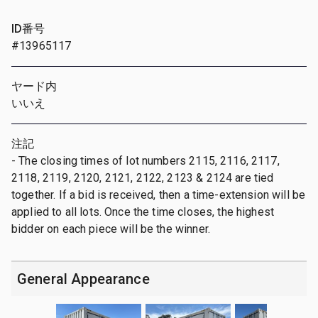
ID番号
#13965117
ヤード内
いいえ
注記
- The closing times of lot numbers 2115, 2116, 2117,
2118, 2119, 2120, 2121, 2122, 2123 & 2124 are tied
together. If a bid is received, then a time-extension will be
applied to all lots. Once the time closes, the highest
bidder on each piece will be the winner.
General Appearance