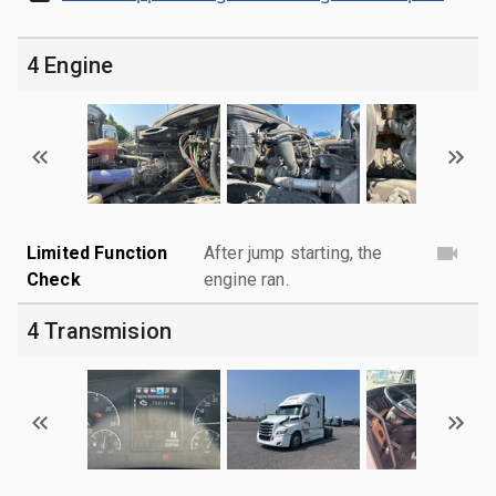
4 Engine
Limited Function
After jump starting, the
Check
engine ran.
4 Transmision