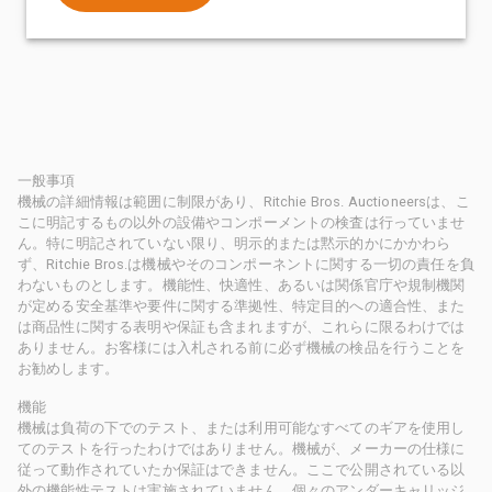
一般事項
機械の詳細情報は範囲に制限があり、Ritchie Bros. Auctioneersは、こ
こに明記するもの以外の設備やコンポーメントの検査は行っていませ
ん。特に明記されていない限り、明示的または黙示的かにかかわら
ず、Ritchie Bros.は機械やそのコンポーネントに関する一切の責任を負
わないものとします。機能性、快適性、あるいは関係官庁や規制機関
が定める安全基準や要件に関する準拠性、特定目的への適合性、また
は商品性に関する表明や保証も含まれますが、これらに限るわけでは
ありません。お客様には入札される前に必ず機械の検品を行うことを
お勧めします。
機能
機械は負荷の下でのテスト、または利用可能なすべてのギアを使用し
てのテストを行ったわけではありません。機械が、メーカーの仕様に
従って動作されていたか保証はできません。ここで公開されている以
外の機能性テストは実施されていません。個々のアンダーキャリッジ