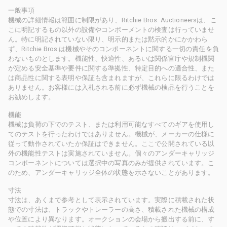
一般事項
機械の詳細情報は範囲に制限があり、Ritchie Bros. Auctioneersは、こ
こに明記するもの以外の設備やコンポーメントの検査は行っていませ
ん。特に明記されていない限り、明示的または黙示的かにかかわら
ず、Ritchie Bros.は機械やそのコンポーネントに関する一切の責任を負
わないものとします。機能性、快適性、あるいは関係官庁や規制機関
が定める安全基準や要件に関する準拠性、特定目的への適合性、また
は商品性に関する表明や保証も含まれますが、これらに限るわけでは
ありません。お客様には入札される前に必ず機械の検品を行うことを
お勧めします。
機能
機械は負荷の下でのテスト、または利用可能なすべてのギアを使用し
てのテストを行ったわけではありません。機械が、メーカーの仕様に
従って動作されていたか保証はできません。ここで公開されている以
外の機能性テストは実施されていません。個々のアンダーキャリッジ
コンポーネントについては選択中の写真のみが提供されています。こ
のため、アンダーキャリッジ全体の状態を示さないことがあります。
寸法
寸法は、あくまで参考として表示されています。実際に積載された状
態での寸法は、トラックやトレーラーの高さ、積載された機械の構成
や位置により異なります。オークションの会場から搬出する前に、す