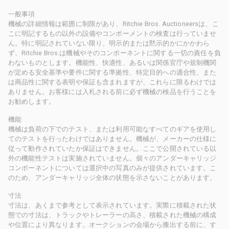
一般事項
機械の詳細情報は範囲に制限があり、Ritchie Bros. Auctioneersは、こ
こに明記するもの以外の設備やコンポーメントの検査は行っていませ
ん。特に明記されていない限り、明示的または黙示的かにかかわら
ず、Ritchie Bros.は機械やそのコンポーネントに関する一切の責任を負
わないものとします。機能性、快適性、あるいは関係官庁や規制機関
が定める安全基準や要件に関する準拠性、特定目的への適合性、また
は商品性に関する表明や保証も含まれますが、これらに限るわけでは
ありません。お客様には入札される前に必ず機械の検品を行うことを
お勧めします。
機能
機械は負荷の下でのテスト、または利用可能なすべてのギアを使用し
てのテストを行ったわけではありません。機械が、メーカーの仕様に
従って動作されていたか保証はできません。ここで公開されている以
外の機能性テストは実施されていません。個々のアンダーキャリッジ
コンポーネントについては選択中の写真のみが提供されています。こ
のため、アンダーキャリッジ全体の状態を示さないことがあります。
寸法
寸法は、あくまで参考として表示されています。実際に積載された状
態での寸法は、トラックやトレーラーの高さ、積載された機械の構成
や位置により異なります。オークションの会場から搬出する前に、す