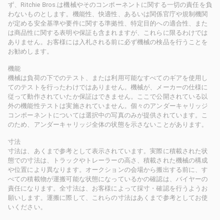
ず、Ritchie Bros.は機械やそのコンポーネントに関する一切の責任を負
わないものとします。機能性、快適性、あるいは関係官庁や規制機関
が定める安全基準や要件に関する準拠性、特定目的への適合性、また
は商品性に関する表明や保証も含まれますが、これらに限るわけでは
ありません。お客様には入札される前に必ず機械の検品を行うことを
お勧めします。
機能
機械は負荷の下でのテスト、または利用可能なすべてのギアを使用し
てのテストを行ったわけではありません。機械が、メーカーの仕様に
従って動作されていたか保証はできません。ここで公開されている以
外の機能性テストは実施されていません。個々のアンダーキャリッジ
コンポーネントについては選択中の写真のみが提供されています。こ
のため、アンダーキャリッジ全体の状態を示さないことがあります。
寸法
寸法は、あくまで参考として表示されています。実際に積載された状
態での寸法は、トラックやトレーラーの高さ、積載された機械の構成
や位置により異なります。オークションの会場から搬出する前に、す
べての積載物が運搬可能な状態になっているかの確認は、バイヤーの
責任になります。全寸法は、お客様によって採寸・確認を行うようお
願いします。運搬に際して、これらの寸法はあくまで参考としてお使
いください。