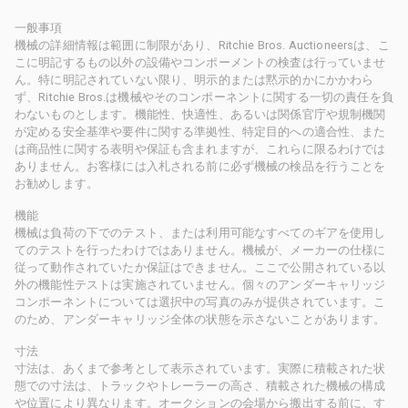
一般事項
機械の詳細情報は範囲に制限があり、Ritchie Bros. Auctioneersは、こ
こに明記するもの以外の設備やコンポーメントの検査は行っていませ
ん。特に明記されていない限り、明示的または黙示的かにかかわら
ず、Ritchie Bros.は機械やそのコンポーネントに関する一切の責任を負
わないものとします。機能性、快適性、あるいは関係官庁や規制機関
が定める安全基準や要件に関する準拠性、特定目的への適合性、また
は商品性に関する表明や保証も含まれますが、これらに限るわけでは
ありません。お客様には入札される前に必ず機械の検品を行うことを
お勧めします。
機能
機械は負荷の下でのテスト、または利用可能なすべてのギアを使用し
てのテストを行ったわけではありません。機械が、メーカーの仕様に
従って動作されていたか保証はできません。ここで公開されている以
外の機能性テストは実施されていません。個々のアンダーキャリッジ
コンポーネントについては選択中の写真のみが提供されています。こ
のため、アンダーキャリッジ全体の状態を示さないことがあります。
寸法
寸法は、あくまで参考として表示されています。実際に積載された状
態での寸法は、トラックやトレーラーの高さ、積載された機械の構成
や位置により異なります。オークションの会場から搬出する前に、す