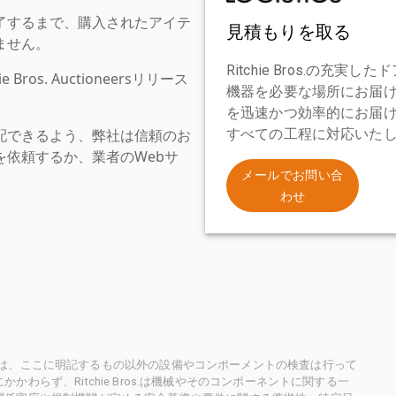
了するまで、購入されたアイテ
見積もりを取る
ません。
Ritchie Bros.の
os. Auctioneersリリース
機器を必要な場所にお届
を迅速かつ効率的にお届
配できるよう、弊社は信頼のお
すべての工程に対応いた
依頼するか、業者のWebサ
。
メールでお問い合
わせ
ioneersは、ここに明記するもの以外の設備やコンポーメントの検査は行って
らず、Ritchie Bros.は機械やそのコンポーネントに関する一