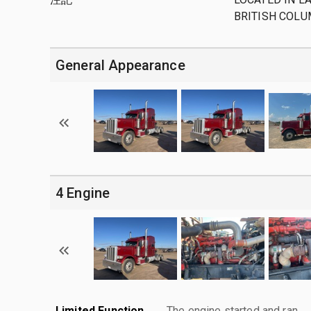
BRITISH COLUM
General Appearance
4 Engine
Limited Function
The engine started and ran.