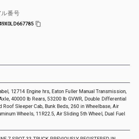
アル番号
49X0LD667785
bel, 12714 Engine hrs, Eaton Fuller Manual Transmission,
Axle, 40000 lb Rears, 53200 lb GVWR, Double Differential
d Roof Sleeper Cab, Bunk Beds, 260 in Wheelbase, Air
minum Wheels, 11R22.5, Air Sliding 5th Wheel, Dual Fuel
ANE 7 SPOT 33 TRUCK PREVIOUSLY REGISTERED IN