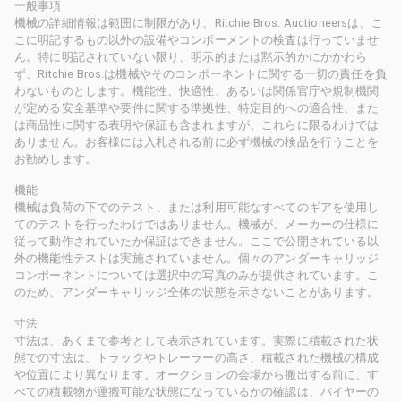
一般事項
機械の詳細情報は範囲に制限があり、Ritchie Bros. Auctioneersは、こ
こに明記するもの以外の設備やコンポーメントの検査は行っていませ
ん。特に明記されていない限り、明示的または黙示的かにかかわら
ず、Ritchie Bros.は機械やそのコンポーネントに関する一切の責任を負
わないものとします。機能性、快適性、あるいは関係官庁や規制機関
が定める安全基準や要件に関する準拠性、特定目的への適合性、また
は商品性に関する表明や保証も含まれますが、これらに限るわけでは
ありません。お客様には入札される前に必ず機械の検品を行うことを
お勧めします。
機能
機械は負荷の下でのテスト、または利用可能なすべてのギアを使用し
てのテストを行ったわけではありません。機械が、メーカーの仕様に
従って動作されていたか保証はできません。ここで公開されている以
外の機能性テストは実施されていません。個々のアンダーキャリッジ
コンポーネントについては選択中の写真のみが提供されています。こ
のため、アンダーキャリッジ全体の状態を示さないことがあります。
寸法
寸法は、あくまで参考として表示されています。実際に積載された状
態での寸法は、トラックやトレーラーの高さ、積載された機械の構成
や位置により異なります。オークションの会場から搬出する前に、す
べての積載物が運搬可能な状態になっているかの確認は、バイヤーの