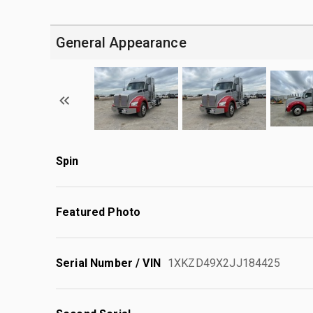
General Appearance
Spin
Featured Photo
Serial Number / VIN
1XKZD49X2JJ184425