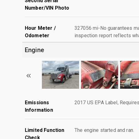
Second Serial
Number/VIN Photo
Hour Meter /
327056 mi-No guarantees mad
Odometer
inspection report reflects wh
Engine
Emissions
2017 US EPA Label, Requires
Information
Limited Function
The engine started and ran.
Check