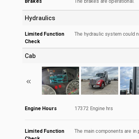
Brakes
The brakes are operational.
Hydraulics
Limited Function
The hydraulic system could n
Check
Cab
Engine Hours
17372 Engine hrs
Limited Function
The main components are in p
Check