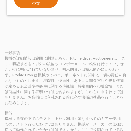
わせ
一般事項
機械の詳細情報は範囲に制限があり、Ritchie Bros. Auctioneersは、こ
こに明記するもの以外の設備やコンポーメントの検査は行っていませ
ん。特に明記されていない限り、明示的または黙示的かにかかわら
ず、Ritchie Bros.は機械やそのコンポーネントに関する一切の責任を負
わないものとします。機能性、快適性、あるいは関係官庁や規制機関
が定める安全基準や要件に関する準拠性、特定目的への適合性、また
は商品性に関する表明や保証も含まれますが、これらに限るわけでは
ありません。お客様には入札される前に必ず機械の検品を行うことを
お勧めします。
機能
機械は負荷の下でのテスト、または利用可能なすべてのギアを使用し
てのテストを行ったわけではありません。機械が、メーカーの仕様に
従って動作されていたか保証はできません。ここで公開されている以