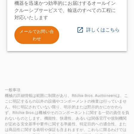
機器を迅速かつ効率的にお届けするオールイン
クルーシブサービスで、輸送のすべての工程に
対応いたします
詳しくはこちら
メールでお問い合
わせ
一般事項
機械の詳細情報は範囲に制限があり、Ritchie Bros. Auctioneersは、こ
こに明記するもの以外の設備やコンポーメントの検査は行っていませ
ん。特に明記されていない限り、明示的または黙示的かにかかわら
ず、Ritchie Bros.は機械やそのコンポーネントに関する一切の責任を負
わないものとします。機能性、快適性、あるいは関係官庁や規制機関
が定める安全基準や要件に関する準拠性、特定目的への適合性、また
は商品性に関する表明や保証も含まれますが、これらに限るわけでは