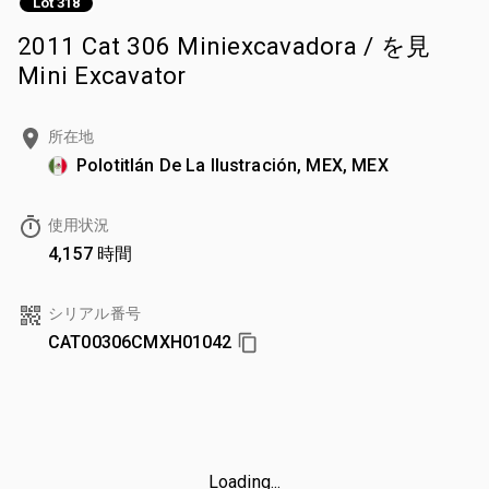
Lot 318
2011 Cat 306 Miniexcavadora / を見
Mini Excavator
所在地
Polotitlán De La Ilustración, MEX, MEX
使用状況
4,157 時間
シリアル番号
CAT00306CMXH01042
Loading...