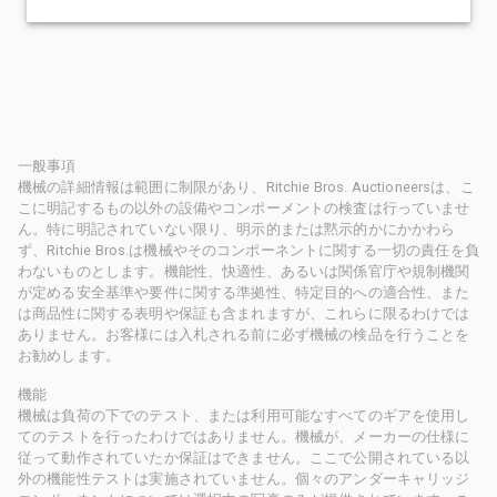
一般事項
機械の詳細情報は範囲に制限があり、Ritchie Bros. Auctioneersは、こ
こに明記するもの以外の設備やコンポーメントの検査は行っていませ
ん。特に明記されていない限り、明示的または黙示的かにかかわら
ず、Ritchie Bros.は機械やそのコンポーネントに関する一切の責任を負
わないものとします。機能性、快適性、あるいは関係官庁や規制機関
が定める安全基準や要件に関する準拠性、特定目的への適合性、また
は商品性に関する表明や保証も含まれますが、これらに限るわけでは
ありません。お客様には入札される前に必ず機械の検品を行うことを
お勧めします。
機能
機械は負荷の下でのテスト、または利用可能なすべてのギアを使用し
てのテストを行ったわけではありません。機械が、メーカーの仕様に
従って動作されていたか保証はできません。ここで公開されている以
外の機能性テストは実施されていません。個々のアンダーキャリッジ