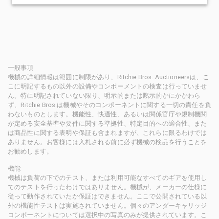
一般事項
機械の詳細情報は範囲に制限があり、Ritchie Bros. Auctioneersは、こ
こに明記するもの以外の設備やコンポーメントの検査は行っていませ
ん。特に明記されていない限り、明示的または黙示的かにかかわら
ず、Ritchie Bros.は機械やそのコンポーネントに関する一切の責任を負
わないものとします。機能性、快適性、あるいは関係官庁や規制機関
が定める安全基準や要件に関する準拠性、特定目的への適合性、また
は商品性に関する表明や保証も含まれますが、これらに限るわけでは
ありません。お客様には入札される前に必ず機械の検品を行うことを
お勧めします。
機能
機械は負荷の下でのテスト、または利用可能なすべてのギアを使用し
てのテストを行ったわけではありません。機械が、メーカーの仕様に
従って動作されていたか保証はできません。ここで公開されている以
外の機能性テストは実施されていません。個々のアンダーキャリッジ
コンポーネントについては選択中の写真のみが提供されています。こ