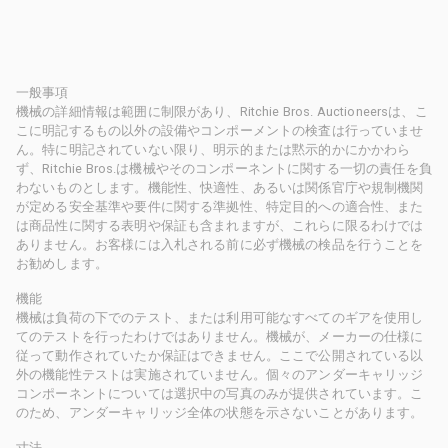
一般事項
機械の詳細情報は範囲に制限があり、Ritchie Bros. Auctioneersは、こ
こに明記するもの以外の設備やコンポーメントの検査は行っていませ
ん。特に明記されていない限り、明示的または黙示的かにかかわら
ず、Ritchie Bros.は機械やそのコンポーネントに関する一切の責任を負
わないものとします。機能性、快適性、あるいは関係官庁や規制機関
が定める安全基準や要件に関する準拠性、特定目的への適合性、また
は商品性に関する表明や保証も含まれますが、これらに限るわけでは
ありません。お客様には入札される前に必ず機械の検品を行うことを
お勧めします。
機能
機械は負荷の下でのテスト、または利用可能なすべてのギアを使用し
てのテストを行ったわけではありません。機械が、メーカーの仕様に
従って動作されていたか保証はできません。ここで公開されている以
外の機能性テストは実施されていません。個々のアンダーキャリッジ
コンポーネントについては選択中の写真のみが提供されています。こ
のため、アンダーキャリッジ全体の状態を示さないことがあります。
寸法