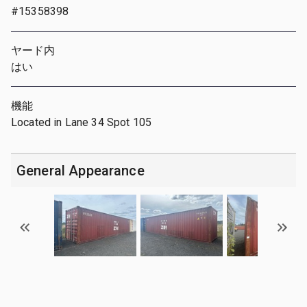
#15358398
ヤード内
はい
機能
Located in Lane 34 Spot 105
General Appearance