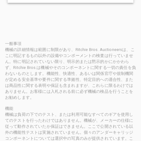
一般事項
機械の詳細情報は範囲に制限があり、Ritchie Bros. Auctioneersは、こ
こに明記するもの以外の設備やコンポーメントの検査は行っていませ
ん。特に明記されていない限り、明示的または黙示的かにかかわら
ず、Ritchie Bros.は機械やそのコンポーネントに関する一切の責任を負
わないものとします。機能性、快適性、あるいは関係官庁や規制機関
が定める安全基準や要件に関する準拠性、特定目的への適合性、また
は商品性に関する表明や保証も含まれますが、これらに限るわけでは
ありません。お客様には入札される前に必ず機械の検品を行うことを
お勧めします。
機能
機械は負荷の下でのテスト、または利用可能なすべてのギアを使用し
てのテストを行ったわけではありません。機械が、メーカーの仕様に
従って動作されていたか保証はできません。ここで公開されている以
外の機能性テストは実施されていません。個々のアンダーキャリッジ
コンポーネントについては選択中の写真のみが提供されています。こ