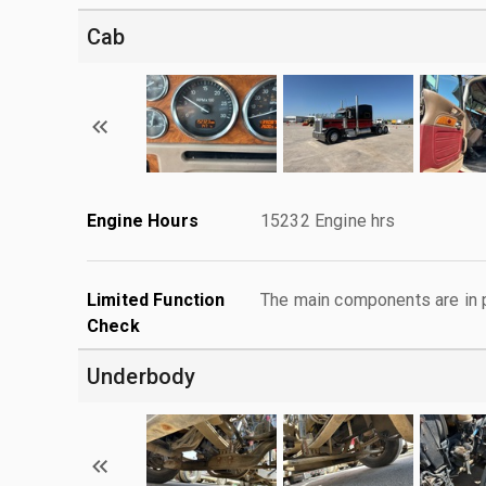
Cab
Engine Hours
15232 Engine hrs
Limited Function
The main components are in p
Check
Underbody