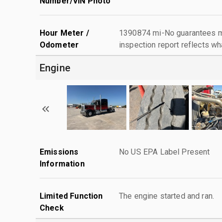
Number/VIN Photo
Hour Meter /
1390874 mi-No guarantees ma
Odometer
inspection report reflects wh
Engine
Emissions
No US EPA Label Present
Information
Limited Function
The engine started and ran.
Check