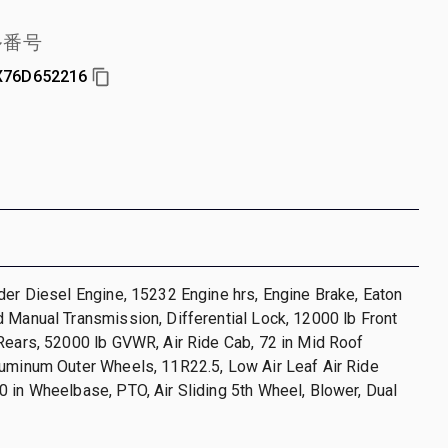
ル番号
X76D652216
der Diesel Engine, 15232 Engine hrs, Engine Brake, Eaton
 Manual Transmission, Differential Lock, 12000 lb Front
Rears, 52000 lb GVWR, Air Ride Cab, 72 in Mid Roof
luminum Outer Wheels, 11R22.5, Low Air Leaf Air Ride
 in Wheelbase, PTO, Air Sliding 5th Wheel, Blower, Dual