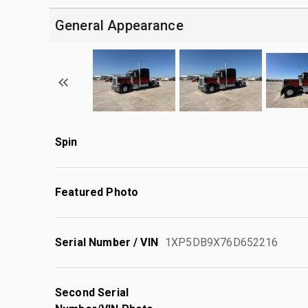
General Appearance
Spin
Featured Photo
Serial Number / VIN
1XP5DB9X76D652216
Second Serial