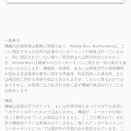
一般事項
機械の詳細情報は範囲に制限があり、Ritchie Bros. Auctioneersは、こ
こに明記するもの以外の設備やコンポーメントの検査は行っていませ
ん。特に明記されていない限り、明示的または黙示的かにかかわら
ず、Ritchie Bros.は機械やそのコンポーネントに関する一切の責任を負
わないものとします。機能性、快適性、あるいは関係官庁や規制機関
が定める安全基準や要件に関する準拠性、特定目的への適合性、また
は商品性に関する表明や保証も含まれますが、これらに限るわけでは
ありません。お客様には入札される前に必ず機械の検品を行うことを
お勧めします。
機能
機械は負荷の下でのテスト、または利用可能なすべてのギアを使用し
てのテストを行ったわけではありません。機械が、メーカーの仕様に
従って動作されていたか保証はできません。ここで公開されている以
外の機能性テストは実施されていません。個々のアンダーキャリッジ
コンポーネントについては選択中の写真のみが提供されています。こ