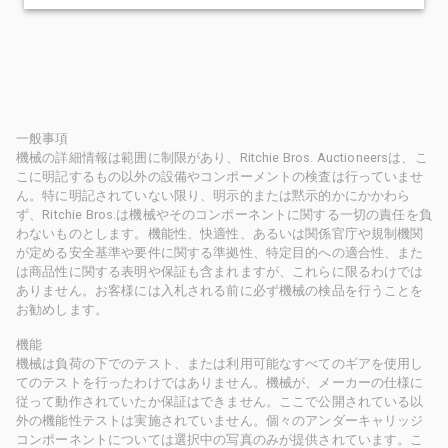
一般事項
機械の詳細情報は範囲に制限があり、Ritchie Bros. Auctioneersは、こ
こに明記するもの以外の設備やコンポーメントの検査は行っていませ
ん。特に明記されていない限り、明示的または黙示的かにかかわら
ず、Ritchie Bros.は機械やそのコンポーネントに関する一切の責任を負
わないものとします。機能性、快適性、あるいは関係官庁や規制機関
が定める安全基準や要件に関する準拠性、特定目的への適合性、また
は商品性に関する表明や保証も含まれますが、これらに限るわけでは
ありません。お客様には入札される前に必ず機械の検品を行うことを
お勧めします。
機能
機械は負荷の下でのテスト、または利用可能なすべてのギアを使用し
てのテストを行ったわけではありません。機械が、メーカーの仕様に
従って動作されていたか保証はできません。ここで公開されている以
外の機能性テストは実施されていません。個々のアンダーキャリッジ
コンポーネントについては選択中の写真のみが提供されています。こ