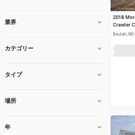
2018 Mo
業界
Crawler Ca
w/2018 T
Beulah, ND
TM100
カテゴリー
タイプ
場所
年