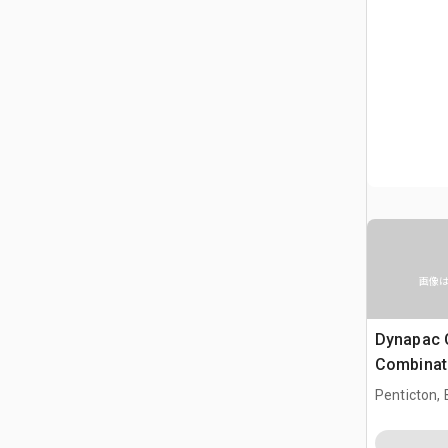
画像
Dynapac
Combinati
Penticton,