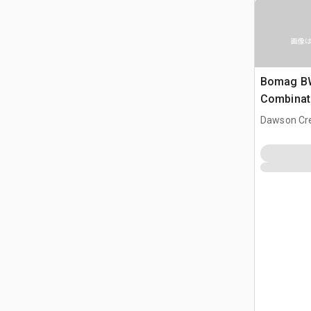
画像
Bomag B
Combinati
Dawson Cre
CAN