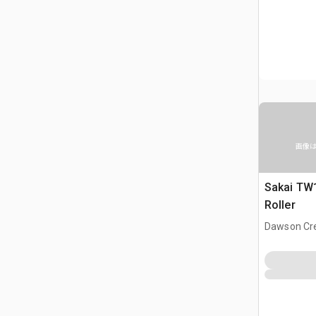
画像
Sakai TW
Roller
Dawson Cre
CAN