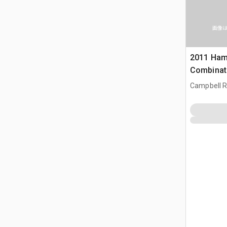
画像
2011 Ha
Combinati
Campbell Ri
CAN