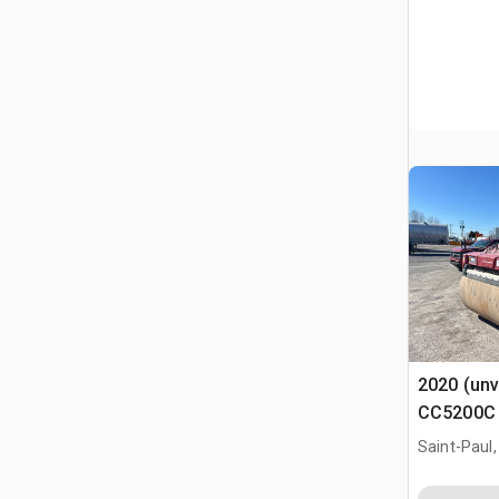
2020 (unv
CC5200C 
Roller
Saint-Paul