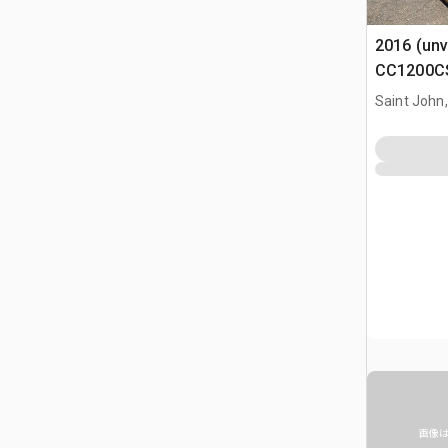
2016 (unv
CC1200CS
Roller
Saint John
画像