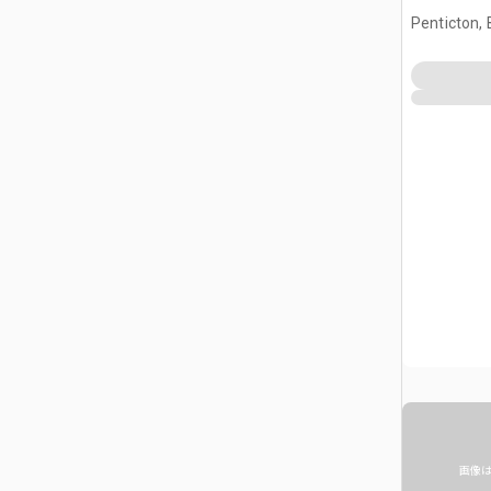
Penticton,
画像