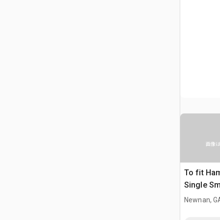
画像
To fit Ha
Single Sm
機械の付
Newnan, G