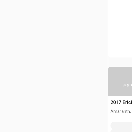
画像
2017 Eri
Amaranth,