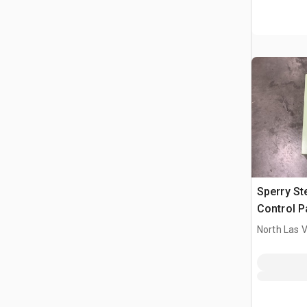
Sperry St
Control P
North Las 