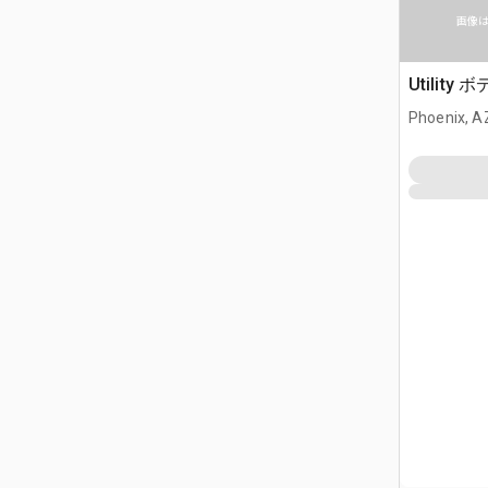
画像
Utility 
Phoenix, A