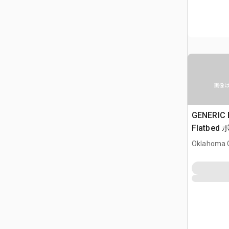
画像
GENERIC B
Flatbed
Oklahoma C