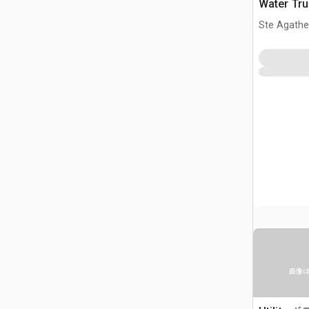
Water T
Ste Agathe
画像