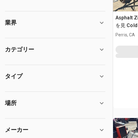
Asphalt Z
業界
を見 Cold P
Loader
Perris, CA
カテゴリー
タイプ
場所
メーカー