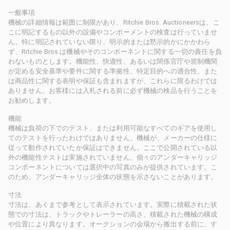
一般事項
機械の詳細情報は範囲に制限があり、Ritchie Bros. Auctioneersは、こ
こに明記するもの以外の設備やコンポーメントの検査は行っていませ
ん。特に明記されていない限り、明示的または黙示的かにかかわら
ず、Ritchie Bros.は機械やそのコンポーネントに関する一切の責任を負
わないものとします。機能性、快適性、あるいは関係官庁や規制機関
が定める安全基準や要件に関する準拠性、特定目的への適合性、また
は商品性に関する表明や保証も含まれますが、これらに限るわけでは
ありません。お客様には入札される前に必ず機械の検品を行うことを
お勧めします。
機能
機械は負荷の下でのテスト、または利用可能なすべてのギアを使用し
てのテストを行ったわけではありません。機械が、メーカーの仕様に
従って動作されていたか保証はできません。ここで公開されている以
外の機能性テストは実施されていません。個々のアンダーキャリッジ
コンポーネントについては選択中の写真のみが提供されています。こ
のため、アンダーキャリッジ全体の状態を示さないことがあります。
寸法
寸法は、あくまで参考として表示されています。実際に積載された状
態での寸法は、トラックやトレーラーの高さ、積載された機械の構成
や位置により異なります。オークションの会場から搬出する前に、す