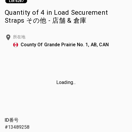
Lot 6287
Quantity of 4 in Load Securement
Straps その他 - 店舗 & 倉庫
所在地
County Of Grande Prairie No. 1, AB, CAN
Loading...
ID番号
#13489258