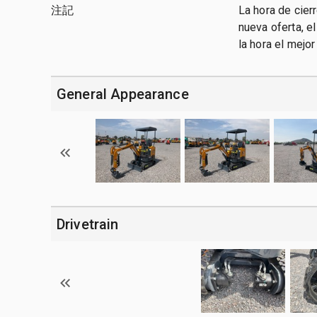
注記
La hora de cier
nueva oferta, e
la hora el mejo
General Appearance
Drivetrain