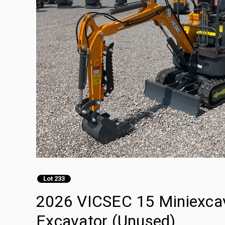
Lot 233
2026 VICSEC 15 Miniexcav
Excavator (Unused)