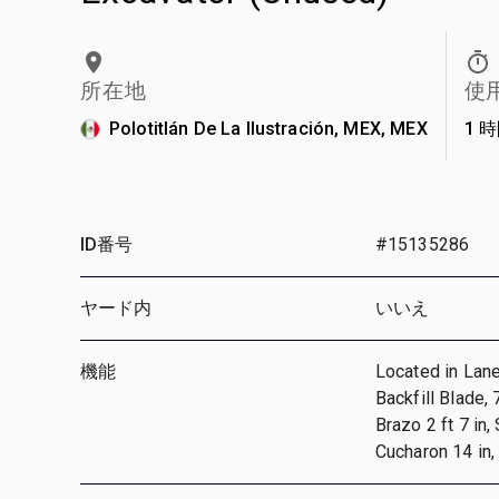
所在地
使
Polotitlán De La Ilustración, MEX, MEX
1 
ID番号
#15135286
ヤード内
いいえ
機能
Located in Lane 
Backfill Blade,
Brazo 2 ft 7 in,
Cucharon 14 in,