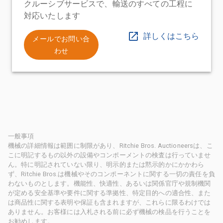
クルーシブサービスで、輸送のすべての工程に
対応いたします
詳しくはこちら
メールでお問い合
わせ
一般事項
機械の詳細情報は範囲に制限があり、Ritchie Bros. Auctioneersは、こ
こに明記するもの以外の設備やコンポーメントの検査は行っていませ
ん。特に明記されていない限り、明示的または黙示的かにかかわら
ず、Ritchie Bros.は機械やそのコンポーネントに関する一切の責任を負
わないものとします。機能性、快適性、あるいは関係官庁や規制機関
が定める安全基準や要件に関する準拠性、特定目的への適合性、また
は商品性に関する表明や保証も含まれますが、これらに限るわけでは
ありません。お客様には入札される前に必ず機械の検品を行うことを
お勧めします。