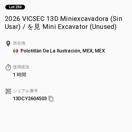
Lot 250
2026 VICSEC 13D Miniexcavadora (Sin
Usar) / を見 Mini Excavator (Unused)
所在地
Polotitlán De La Ilustración, MEX, MEX
使用状況
1 時間
シリアル番号
13DCY2604503