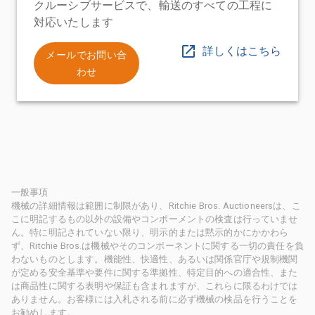
クルーシブサービスで、輸送のすべての工程に
対応いたします
詳しくはこちら
メールでお問い合
わせ
一般事項
機械の詳細情報は範囲に制限があり、Ritchie Bros. Auctioneersは、こ
こに明記するもの以外の設備やコンポーメントの検査は行っていませ
ん。特に明記されていない限り、明示的または黙示的かにかかわら
ず、Ritchie Bros.は機械やそのコンポーネントに関する一切の責任を負
わないものとします。機能性、快適性、あるいは関係官庁や規制機関
が定める安全基準や要件に関する準拠性、特定目的への適合性、また
は商品性に関する表明や保証も含まれますが、これらに限るわけでは
ありません。お客様には入札される前に必ず機械の検品を行うことを
お勧めします。