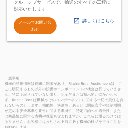
クルーシブサービスで、輸送のすべての工程に
対応いたします
詳しくはこちら
メールでお問い合
わせ
一般事項
機械の詳細情報は範囲に制限があり、Ritchie Bros. Auctioneersは、こ
こに明記するもの以外の設備やコンポーメントの検査は行っていませ
ん。特に明記されていない限り、明示的または黙示的かにかかわら
ず、Ritchie Bros.は機械やそのコンポーネントに関する一切の責任を負
わないものとします。機能性、快適性、あるいは関係官庁や規制機関
が定める安全基準や要件に関する準拠性、特定目的への適合性、また
は商品性に関する表明や保証も含まれますが、これらに限るわけでは
ありません。お客様には入札される前に必ず機械の検品を行うことを
お勧めします。