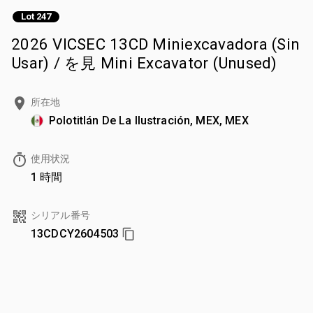
Lot 247
2026 VICSEC 13CD Miniexcavadora (Sin
Usar) / を見 Mini Excavator (Unused)
所在地
Polotitlán De La Ilustración, MEX, MEX
使用状況
1 時間
シリアル番号
13CDCY2604503