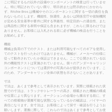
こに明記するもの以外の設備やコンポーメントの検査は行っていませ
ん。特に明記されていない限り、明示的または黙示的かにかかわら
ず、Ritchie Bros.は機械やそのコンポーネントに関する一切の責任を負
わないものとします。機能性、快適性、あるいは関係官庁や規制機関
が定める安全基準や要件に関する準拠性、特定目的への適合性、また
は商品性に関する表明や保証も含まれますが、これらに限るわけでは
ありません。お客様には入札される前に必ず機械の検品を行うことを
お勧めします。
機能
機械は負荷の下でのテスト、または利用可能なすべてのギアを使用し
てのテストを行ったわけではありません。機械が、メーカーの仕様に
従って動作されていたか保証はできません。ここで公開されている以
外の機能性テストは実施されていません。個々のアンダーキャリッジ
コンポーネントについては選択中の写真のみが提供されています。こ
のため、アンダーキャリッジ全体の状態を示さないことがあります。
寸法
寸法は、あくまで参考として表示されています。実際に積載された状
態での寸法は、トラックやトレーラーの高さ、積載された機械の構成
や位置により異なります。オークションの会場から搬出する前に、す
べての積載物が運搬可能な状態になっているかの確認は、バイヤーの
責任になります。全寸法は、お客様によって採寸・確認を行うようお
願いします。運搬に際して、これらの寸法はあくまで参考としてお使