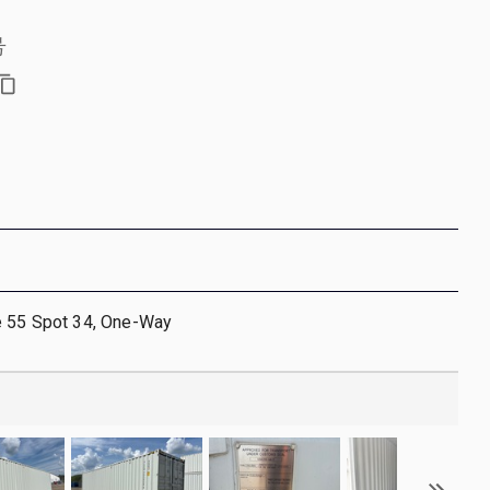
号
e 55 Spot 34, One-Way