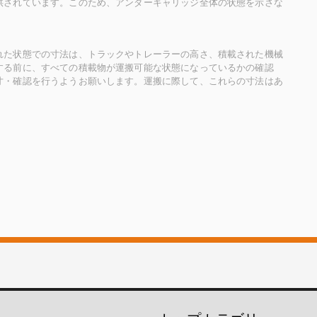
供されています。このため、アンダーキャリッジ全体の状態を示さな
れた状態での寸法は、トラックやトレーラーの高さ、積載された機械
する前に、すべての積載物が運搬可能な状態になっているかの確認
寸・確認を行うようお願いします。運搬に際して、これらの寸法はあ