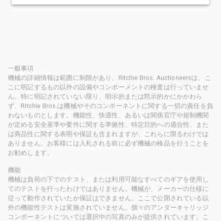
一般事項
機械の詳細情報は範囲に制限があり、Ritchie Bros. Auctioneersは、こ
こに明記するもの以外の設備やコンポーメントの検査は行っていませ
ん。特に明記されていない限り、明示的または黙示的かにかかわら
ず、Ritchie Bros.は機械やそのコンポーネントに関する一切の責任を負
わないものとします。機能性、快適性、あるいは関係官庁や規制機関
が定める安全基準や要件に関する準拠性、特定目的への適合性、また
は商品性に関する表明や保証も含まれますが、これらに限るわけでは
ありません。お客様には入札される前に必ず機械の検品を行うことを
お勧めします。
機能
機械は負荷の下でのテスト、または利用可能なすべてのギアを使用し
てのテストを行ったわけではありません。機械が、メーカーの仕様に
従って動作されていたか保証はできません。ここで公開されている以
外の機能性テストは実施されていません。個々のアンダーキャリッジ
コンポーネントについては選択中の写真のみが提供されています。こ