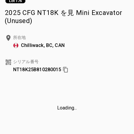
Lot 176
2025 CFG NT18K を見 Mini Excavator
(Unused)
所在地
Chilliwack, BC, CAN
シリアル番号
NT18K25B810280015
Loading...