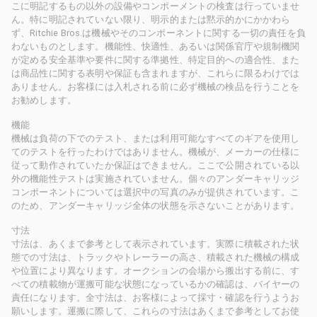
こに明記するもの以外の設備やコンポーメントの検査は行っていませ
ん。特に明記されていない限り、明示的または黙示的かにかかわら
ず、Ritchie Bros.は機械やそのコンポーネントに関する一切の責任を負
わないものとします。機能性、快適性、あるいは関係官庁や規制機関
が定める安全基準や要件に関する準拠性、特定目的への適合性、また
は商品性に関する表明や保証も含まれますが、これらに限るわけでは
ありません。お客様には入札される前に必ず機械の検品を行うことを
お勧めします。
機能
機械は負荷の下でのテスト、または利用可能なすべてのギアを使用し
てのテストを行ったわけではありません。機械が、メーカーの仕様に
従って動作されていたか保証はできません。ここで公開されている以
外の機能性テストは実施されていません。個々のアンダーキャリッジ
コンポーネントについては選択中の写真のみが提供されています。こ
のため、アンダーキャリッジ全体の状態を示さないことがあります。
寸法
寸法は、あくまで参考として表示されています。実際に積載された状
態での寸法は、トラックやトレーラーの高さ、積載された機械の構成
や位置により異なります。オークションの会場から搬出する前に、す
べての積載物が運搬可能な状態になっているかの確認は、バイヤーの
責任になります。全寸法は、お客様によって採寸・確認を行うようお
願いします。運搬に際して、これらの寸法はあくまで参考としてお使