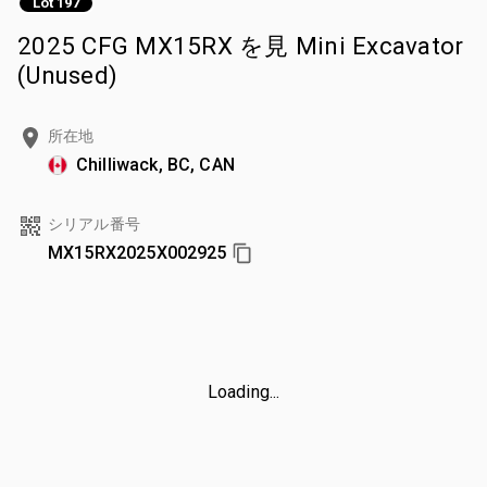
Lot 197
2025 CFG MX15RX を見 Mini Excavator
(Unused)
所在地
Chilliwack, BC, CAN
シリアル番号
MX15RX2025X002925
Loading...