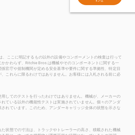
ioneersは、ここに明記するもの以外の設備やコンポーメントの検査は行って
らず、Ritchie Bros.は機械やそのコンポーネントに関する一
関係官庁や規制機関が定める安全基準や要件に関する準拠性、特定目
が、これらに限るわけではありません。お客様には入札される前に必
使用してのテストを行ったわけではありません。機械が、メーカーの
されている以外の機能性テストは実施されていません。個々のアンダ
供されています。このため、アンダーキャリッジ全体の状態を示さな
れた状態での寸法は、トラックやトレーラーの高さ、積載された機械