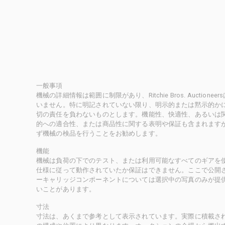
一般事項
機械の詳細情報は範囲に制限があり、Ritchie Bros. Auct
いません。特に明記されていない限り、明示的または黙示的かにかかわ
切の責任を負わないものとします。機能性、快適性、あるいは
的への適合性、または商品性に関する表明や保証も含まれます
ず機械の検品を行うことをお勧めします。
機能
機械は負荷の下でのテスト、または利用可能なすべてのギアを
仕様に従って動作されていたか保証はできません。ここで公開
ーキャリッジコンポーネントについては選択中の写真のみが提
いことがあります。
寸法
寸法は、あくまで参考として表示されています。実際に積載さ