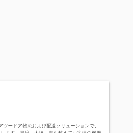
充実したドアツードア物流および配送ソリューションで、
けします。国境、大陸、海を越えてお客様の機器