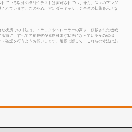
されている以外の機能性テストは実施されていません。個々のアンダ
供されています。このため、アンダーキャリッジ全体の状態を示さな
れた状態での寸法は、トラックやトレーラーの高さ、積載された機械
する前に、すべての積載物が運搬可能な状態になっているかの確認
寸・確認を行うようお願いします。運搬に際して、これらの寸法はあ