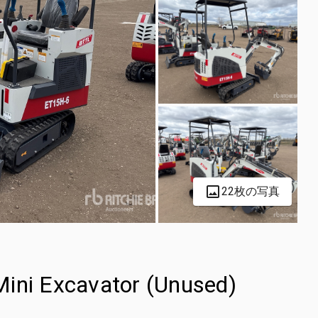
22枚の写真
ni Excavator (Unused)