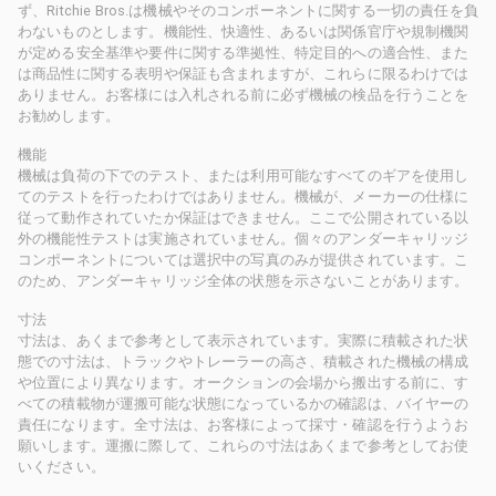
ず、Ritchie Bros.は機械やそのコンポーネントに関する一切の責任を負
わないものとします。機能性、快適性、あるいは関係官庁や規制機関
が定める安全基準や要件に関する準拠性、特定目的への適合性、また
は商品性に関する表明や保証も含まれますが、これらに限るわけでは
ありません。お客様には入札される前に必ず機械の検品を行うことを
お勧めします。
機能
機械は負荷の下でのテスト、または利用可能なすべてのギアを使用し
てのテストを行ったわけではありません。機械が、メーカーの仕様に
従って動作されていたか保証はできません。ここで公開されている以
外の機能性テストは実施されていません。個々のアンダーキャリッジ
コンポーネントについては選択中の写真のみが提供されています。こ
のため、アンダーキャリッジ全体の状態を示さないことがあります。
寸法
寸法は、あくまで参考として表示されています。実際に積載された状
態での寸法は、トラックやトレーラーの高さ、積載された機械の構成
や位置により異なります。オークションの会場から搬出する前に、す
べての積載物が運搬可能な状態になっているかの確認は、バイヤーの
責任になります。全寸法は、お客様によって採寸・確認を行うようお
願いします。運搬に際して、これらの寸法はあくまで参考としてお使
いください。