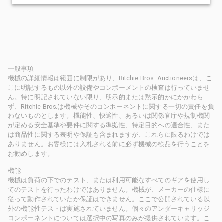
一般事項
機械の詳細情報は範囲に制限があり、Ritchie Bros. Auctioneersは、こ
こに明記するもの以外の設備やコンポーメントの検査は行っていませ
ん。特に明記されていない限り、明示的または黙示的かにかかわら
ず、Ritchie Bros.は機械やそのコンポーネントに関する一切の責任を負
わないものとします。機能性、快適性、あるいは関係官庁や規制機関
が定める安全基準や要件に関する準拠性、特定目的への適合性、また
は商品性に関する表明や保証も含まれますが、これらに限るわけでは
ありません。お客様には入札される前に必ず機械の検品を行うことを
お勧めします。
機能
機械は負荷の下でのテスト、または利用可能なすべてのギアを使用し
てのテストを行ったわけではありません。機械が、メーカーの仕様に
従って動作されていたか保証はできません。ここで公開されている以
外の機能性テストは実施されていません。個々のアンダーキャリッジ
コンポーネントについては選択中の写真のみが提供されています。こ