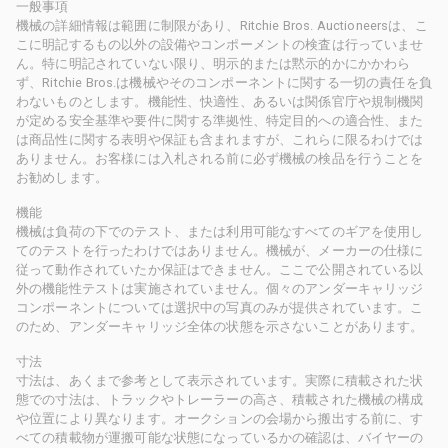
一般事項
機械の詳細情報は範囲に制限があり、Ritchie Bros. Auctioneersは、こ
こに明記するもの以外の設備やコンポーメントの検査は行っていませ
ん。特に明記されていない限り、明示的または黙示的かにかかわら
ず、Ritchie Bros.は機械やそのコンポーネントに関する一切の責任を負
わないものとします。機能性、快適性、あるいは関係官庁や規制機関
が定める安全基準や要件に関する準拠性、特定目的への適合性、また
は商品性に関する表明や保証も含まれますが、これらに限るわけでは
ありません。お客様には入札される前に必ず機械の検品を行うことを
お勧めします。
機能
機械は負荷の下でのテスト、または利用可能なすべてのギアを使用し
てのテストを行ったわけではありません。機械が、メーカーの仕様に
従って動作されていたか保証はできません。ここで公開されている以
外の機能性テストは実施されていません。個々のアンダーキャリッジ
コンポーネントについては選択中の写真のみが提供されています。こ
のため、アンダーキャリッジ全体の状態を示さないことがあります。
寸法
寸法は、あくまで参考として表示されています。実際に積載された状
態での寸法は、トラックやトレーラーの高さ、積載された機械の構成
や位置により異なります。オークションの会場から搬出する前に、す
べての積載物が運搬可能な状態になっているかの確認は、バイヤーの