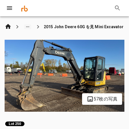
2015 John Deere 60G を見 Mini Excavator
57枚の写真
Lot 250