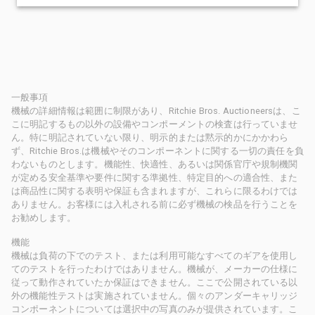
一般事項
機械の詳細情報は範囲に制限があり、Ritchie Bros. Auctioneersは、こ
こに明記するもの以外の設備やコンポーメントの検査は行っていませ
ん。特に明記されていない限り、明示的または黙示的かにかかわら
ず、Ritchie Bros.は機械やそのコンポーネントに関する一切の責任を負
わないものとします。機能性、快適性、あるいは関係官庁や規制機関
が定める安全基準や要件に関する準拠性、特定目的への適合性、また
は商品性に関する表明や保証も含まれますが、これらに限るわけでは
ありません。お客様には入札される前に必ず機械の検品を行うことを
お勧めします。
機能
機械は負荷の下でのテスト、または利用可能なすべてのギアを使用し
てのテストを行ったわけではありません。機械が、メーカーの仕様に
従って動作されていたか保証はできません。ここで公開されている以
外の機能性テストは実施されていません。個々のアンダーキャリッジ
コンポーネントについては選択中の写真のみが提供されています。こ