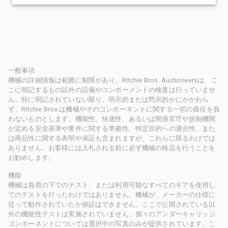
一般事項
機械の詳細情報は範囲に制限があり、Ritchie Bros. Auctioneersは、こ
こに明記するもの以外の設備やコンポーメントの検査は行っていませ
ん。特に明記されていない限り、明示的または黙示的かにかかわら
ず、Ritchie Bros.は機械やそのコンポーネントに関する一切の責任を負
わないものとします。機能性、快適性、あるいは関係官庁や規制機関
が定める安全基準や要件に関する準拠性、特定目的への適合性、また
は商品性に関する表明や保証も含まれますが、これらに限るわけでは
ありません。お客様には入札される前に必ず機械の検品を行うことを
お勧めします。
機能
機械は負荷の下でのテスト、または利用可能なすべてのギアを使用し
てのテストを行ったわけではありません。機械が、メーカーの仕様に
従って動作されていたか保証はできません。ここで公開されている以
外の機能性テストは実施されていません。個々のアンダーキャリッジ
コンポーネントについては選択中の写真のみが提供されています。こ