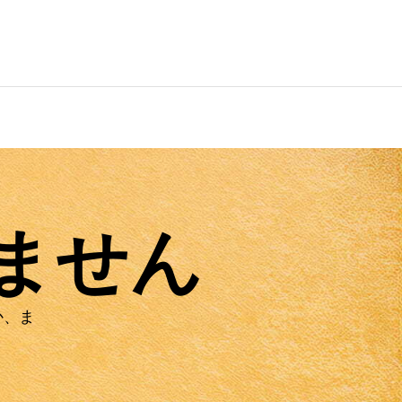
ません
か、ま