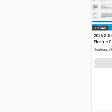
Lot 560
2026 SDL
Electric 
(Unused)
Rouleau, S