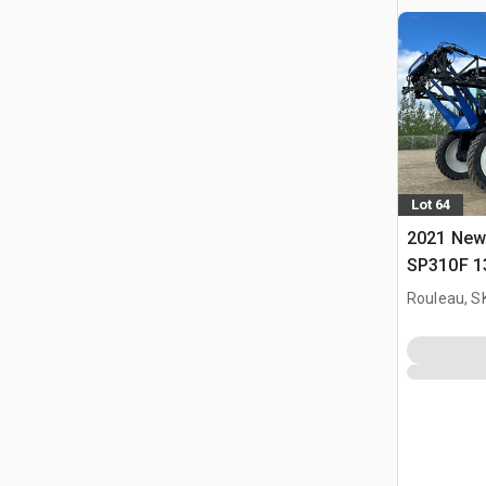
Lot 64
2021 New
SP310F 13
Cleara
Rouleau, S