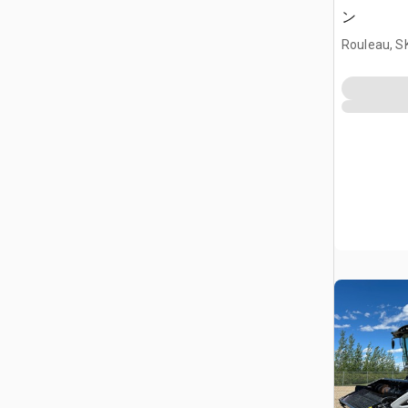
ン
Rouleau, S