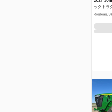
2021 Joh
ックトラ
Rouleau, S