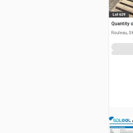
Lot 629
Quantit
Rouleau, S